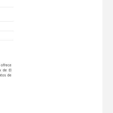
o ofrece
a de El
ntos de