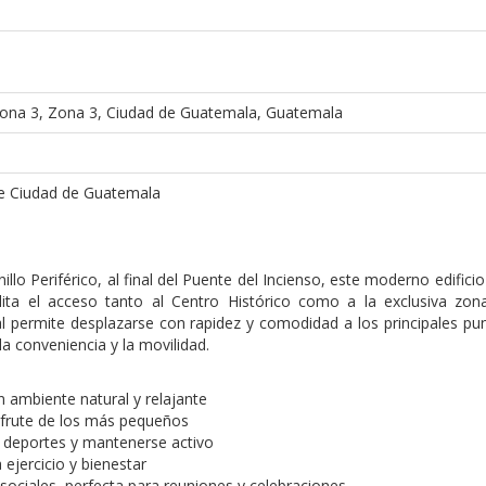
ona 3, Zona 3, Ciudad de Guatemala, Guatemala
de Ciudad de Guatemala
llo Periférico, al final del Puente del Incienso, este moderno edifici
lita el acceso tanto al Centro Histórico como a la exclusiva zon
l permite desplazarse con rapidez y comodidad a los principales pu
la conveniencia y la movilidad.
n ambiente natural y relajante
disfrute de los más pequeños
ar deportes y mantenerse activo
a ejercicio y bienestar
 sociales, perfecta para reuniones y celebraciones