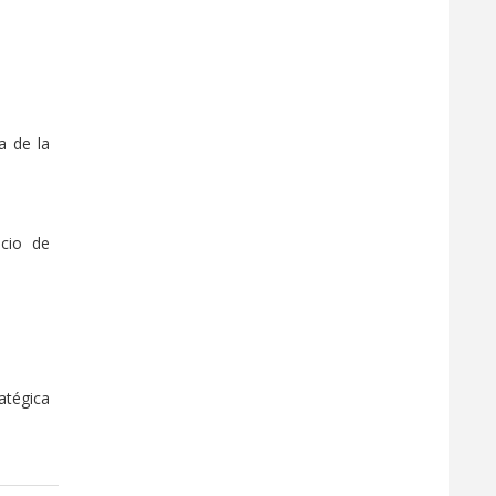
a de la
icio de
atégica