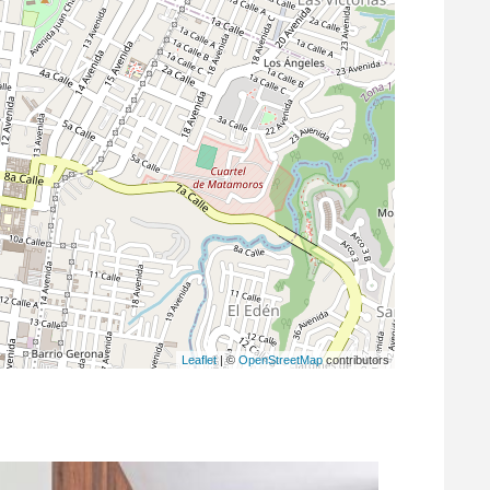
Leaflet
| ©
OpenStreetMap
contributors